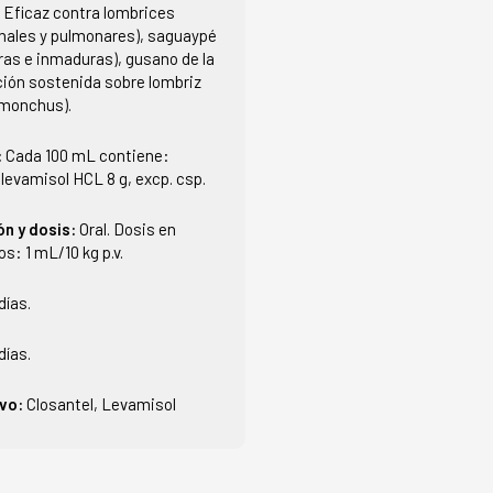
:
Eficaz contra lombrices
inales y pulmonares), saguaypé
as e inmaduras), gusano de la
ción sostenida sobre lombriz
emonchus).
:
Cada 100 mL contiene:
, levamisol HCL 8 g, excp. csp.
ón y dosis:
Oral. Dosis en
os: 1 mL/10 kg p.v.
días.
días.
ivo:
Closantel, Levamisol