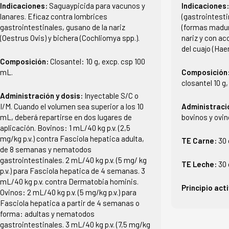
Indicaciones:
Saguaypicida para vacunos y
Indicaciones
lanares. Eficaz contra lombrices
(gastrointest
gastrointestinales, gusano de la nariz
(formas madur
(Oestrus Ovis) y bichera (Cochliomya spp.).
nariz y con ac
del cuajo (Ha
Composición:
Closantel: 10 g, excp. csp 100
mL.
Composición
closantel 10 g
Administración y dosis:
Inyectable S/C o
I/M. Cuando el volumen sea superior a los 10
Administraci
mL, deberá repartirse en dos lugares de
bovinos y ovin
aplicación. Bovinos: 1 mL/40 kg p.v. (2,5
mg/kg p.v.) contra Fasciola hepatica adulta,
TE Carne:
30 
de 8 semanas y nematodos
gastrointestinales. 2 mL/40 kg p.v. (5 mg/ kg
TE Leche:
30 
p.v.) para Fasciola hepatica de 4 semanas. 3
mL/40 kg p.v. contra Dermatobia hominis.
Principio act
Ovinos: 2 mL/40 kg p.v. (5 mg/kg p.v.) para
Fasciola hepatica a partir de 4 semanas o
forma: adultas y nematodos
gastrointestinales. 3 mL/40 kg p.v. (7,5 mg/kg