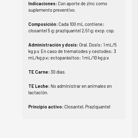
Indicaciones:
Con aporte de zinc como
suplemento preventivo.
Composición:
Cada 100 mL contiene:
closantel 5 g; praziquantel 2,51 g; excp. csp.
Administración y dosis:
Oral. Dosis: 1 mL/5
kg p.v. En caso de trematodes y cestodes: 3
mL/kg p.v.; ectoparásitos: 1 mL/10 kg p.v.
TE Carne:
30 días.
TE Leche:
No administrar en animales en
lactación.
Principio activo:
Closantel, Praziquantel