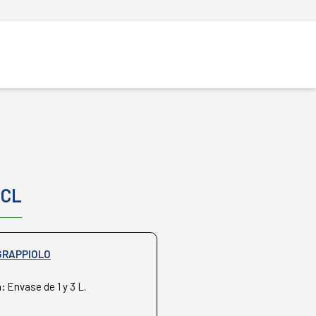
 CL
GRAPPIOLO
n:
Envase de 1 y 3 L.