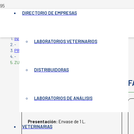
DIRECTORIO DE EMPRESAS
INICIO
LABORATORIOS VETERINARIOS
-
PRODUCTOS VETERINARIOS
-
ZULETEL T ZN
DISTRIBUIDORAS
ZULETEL T ZN
F
LABORATORIOS DE ANÁLISIS
MICROSULES
Presentación:
Envase de 1 L.
VETERINARIAS