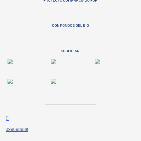
PROYECTO COFINANCIADO POR
CON FONDOS DEL BID
AUSPICIAN:
099698986