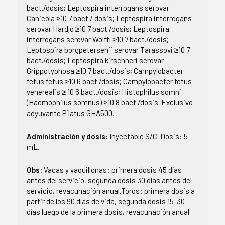
bact./dosis; Leptospira interrogans serovar
Canicola ≥10 7 bact./ dosis; Leptospira interrogans
serovar Hardjo ≥10 7 bact./dosis; Leptospira
interrogans serovar Wolffi ≥10 7 bact./dosis;
Leptospira borgpetersenii serovar Tarassovi ≥10 7
bact./dosis; Leptospira kirschneri serovar
Grippotyphosa ≥10 7 bact./dosis; Campylobacter
fetus fetus ≥10 6 bact./dosis; Campylobacter fetus
venerealis ≥ 10 6 bact./dosis; Histophilus somni
(Haemophilus somnus) ≥10 8 bact./dosis. Exclusivo
adyuvante Pilatus GHA500.
Administración y dosis:
Inyectable S/C. Dosis: 5
mL.
Obs:
Vacas y vaquillonas: primera dosis 45 días
antes del servicio, segunda dosis 30 días antes del
servicio, revacunación anual.Toros: primera dosis a
partir de los 90 días de vida, segunda dosis 15-30
días luego de la primera dosis, revacunación anual.