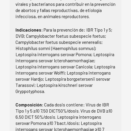
virales y bacterianos para contribuir en la prevención
de abortos y fallas reproductivas, de etiología
infecciosa, en animales reproductores.
Indicaciones:
Para la prevención de: IBR Tipo 1 y 5;
DVB; Campylobacter foetus subespecie foetus;
Campylobacter foetus subespecie venerealis;
Histophilus somni (Haemophilus somnus);
Leptospira interrogans serovar Pomona; Leptospira
interrogans serovar Icterohaemorrhagiae;
Leptospira interrogans serovar Canicola; Leptospira
interrogans serovar Wolffi; Leptospira interrogans
serovar Hardjo; Leptospira borgpetersenii serovar
Tarassovi; Leptospira kirschneri serovar
Gryppotyphosa.
Composición:
Cada dosis contiene: Virus de IBR
Tipo 1 y 5 ≥10 7,50 DICT50%/dosis. Virus de DVB ≥10
6,50 DICT 50%/dosis. Leptospira interrogans
serovar Pomona ≥10 7 bact./dosis; Leptospira
interrogans serovar Icterohaemorrhagiae ≥10 7