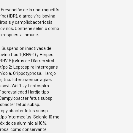
:
Prevención de la rinotraqueítis
ina (IBR), diarrea viral bovina
irosis y campilobacteriosis
 bovinos. Contiene selenio como
la respuesta inmune.
:
Suspensión inactivada de
ovino tipo 1 (BHV-1) y Herpes
BHV-5); virus de Diarrea viral
y tipo 2; Leptospira interrogans
nicola, Grippotyphosa, Hardjo
ajitno, Icterohaemorragiae,
ovi, Wolffi, y Leptospira
 serovariedad Hardjo tipo
 Campylobacter fetus subsp.
obacter fetus subsp.
ampylobacter fetus subsp.
tipo intermedius. Selenio 10 mg
róxido de aluminio al 10%.
rosal como conservante.