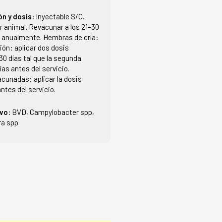
ón y dosis:
Inyectable S/C.
r animal. Revacunar a los 21–30
o anualmente. Hembras de cría:
ón: aplicar dos dosis
0 días tal que la segunda
ías antes del servicio.
cunadas: aplicar la dosis
antes del servicio.
ivo:
BVD, Campylobacter spp,
ra spp