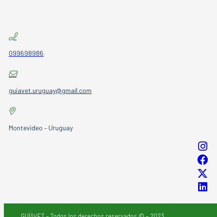
099698986
guiavet.uruguay@gmail.com
Montevideo – Uruguay
GUÍAVET – Todos los derechos reservados © – 2023