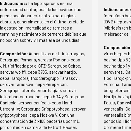
Indicaciones:
La leptospirosis es una
enfermedad contagiosa de los bovinos que
Indicaciones
puede ocasionar entre otras patologías,
infecciosa bov
abortos, generalmente en el último tercio de
(DVB), leptosp
la gestación, mortalidad de terneros a
(vibriosis) en
término y nacimiento de terneros débiles que
mejorador de 
no podrán sobrevivir más allá de unos días.
Composición
Composición:
Anacultivos de L. interrogans,
virus herpes b
Serogrupo Pomona, serovar Pomona, cepa
bovino tipo 5 (
JM, tipificada por el CPZ; Serogrupo Sejroe,
bovina tipo 1 
serovar wolffi, cepa 3705, serovar hardjo,
serovares: Ca
cepa Hardjoprajitno; Serogrupo Tarassovi,
tipo Hardjo-pr
serovar tarassovi, cepa Perepelicin;
Pomona, Tarass
Serogrupo Icterohaemorrhagiae, serovar
borgpetersenii
icterohaemorrhagiae, cepa RGA y Serogrupo
Hardjo-bovis;
Canicola, serovar canicola, cepa Hond
Fetus, Campyl
Utrecht IV; Serogrupo Grippotyphosa, serovar
venerealis, C
grippotyphosa, cepa Moskva V. Con una
venerealis bio
concentración de 3 x108 bacterias por mL,
por dosis. Hid
por conteo en cámara de Petroff Hauser.
Contiene time