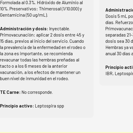
Formolada al 0.3%. Hidróxido de Aluminio al
10%. Preservativos: Thimerosal (1/10.000) y
Administraci
Gentamicina (50 ug/mL).
Dosis 5 mL po
días. Refuerz
Administración y dosis:
Inyectable.
Primovacunaci
Primovacunación: aplicar 2 dosis entre 45 y
separadas 21-3
15 días, previos al inicio del servicio. Cuando
dosis sea 30 d
la prevalencia de la enfermedad en el rodeo o
Hembras ya va
la zona es importante, se recomienda
anual 30 días 
revacunar todas las hembras preñadas al
tacto o a los 6 meses de la anterior
Principio act
vacunación, a los efectos de mantener un
IBR, Leptospi
buen nivel de inmunidad en el rodeo.
TE Carne:
No corresponde.
Principio activo:
Leptospira spp