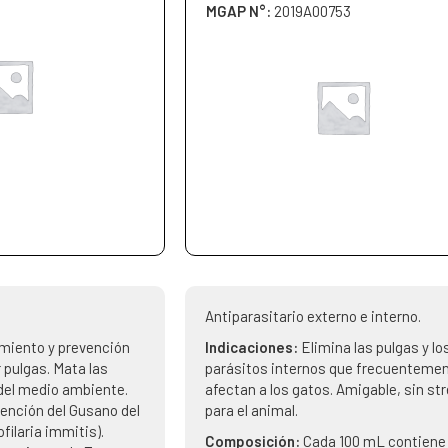
MGAP N°:
2019A00753
Antiparasitario externo e interno.
miento y prevención
Indicaciones:
Elimina las pulgas y lo
 pulgas. Mata las
parásitos internos que frecuenteme
 del medio ambiente.
afectan a los gatos. Amigable, sin st
vención del Gusano del
para el animal.
filaria immitis).
Composición:
Cada 100 mL contiene