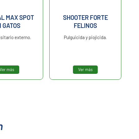
AL MAX SPOT
SHOOTER FORTE
N GATOS
FELINOS
sitario externo.
Pulguicida y piojicida.
Ver más
Ver más
n