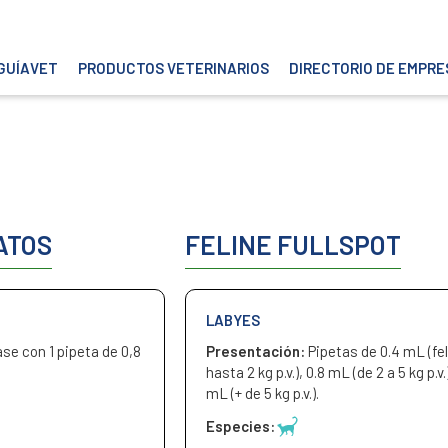
GUÍAVET
PRODUCTOS VETERINARIOS
DIRECTORIO DE EMPRE
ATOS
FELINE FULLSPOT
LABYES
se con 1 pipeta de 0,8
Presentación:
Pipetas de 0.4 mL (fe
hasta 2 kg p.v.), 0.8 mL (de 2 a 5 kg p.v.)
mL (+ de 5 kg p.v.).
Especies: