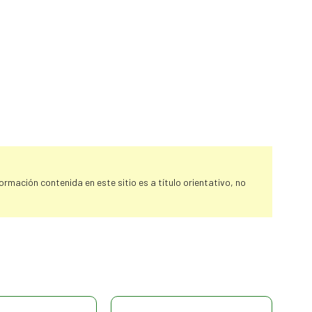
rmación contenida en este sitio es a título orientativo, no