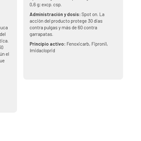
0,6 g; excp. csp.
Administración y dosis:
Spot on. La
acción del producto protege 30 dias
nuca
contra pulgas y más de 60 contra
del
garrapatas.
tica.
Principio activo:
Fenoxicarb, Fipronil,
30
Imidacloprid
ún el
que