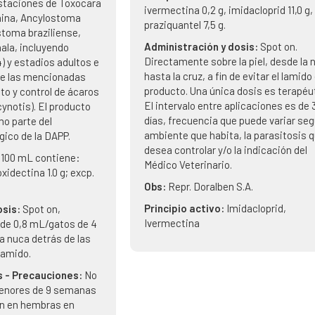
staciones de Toxocara
ivermectina 0,2 g, imidacloprid 11,0 g,
onina, Ancylostoma
praziquantel 7,5 g.
toma braziliense,
Administración y dosis:
Spot on.
ala, incluyendo
Directamente sobre la piel, desde la 
4) y estadios adultos e
hasta la cruz, a fin de evitar el lamido 
de las mencionadas
producto. Una única dosis es terapéu
to y control de ácaros
El intervalo entre aplicaciones es de 
cynotis). El producto
días, frecuencia que puede variar seg
o parte del
ambiente que habita, la parasitosis 
gico de la DAPP.
desea controlar y/o la indicación del
 100 mL contiene:
Médico Veterinario.
xidectina 1.0 g; excp.
Obs:
Repr. Doralben S.A.
Principio activo:
Imidacloprid,
osis:
Spot on,
Ivermectina
 de 0,8 mL/gatos de 4
 la nuca detrás de las
 lamido.
s - Precauciones:
No
 menores de 9 semanas
ión en hembras en