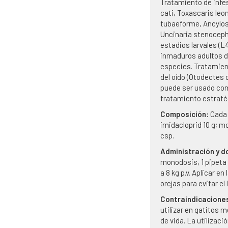
Tratamiento de infe
cati, Toxascaris le
tubaeforme, Ancylos
Uncinaria stenoceph
estadios larvales (L
inmaduros adultos 
especies. Tratamien
del oído (Otodectes 
puede ser usado com
tratamiento estraté
Composición:
Cada
imidacloprid 10 g; mo
csp.
Administración y d
monodosis, 1 pipeta
a 8 kg p.v. Aplicar en
orejas para evitar el
Contraindicacione
utilizar en gatitos
de vida. La utilizac