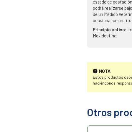
estado de gestación 
podrá realizarse baj
de un Médico Veterin
ocasionar un prurito 
Principio activo:
Im
Moxidectina
NOTA
Estos productos deben
haciéndonos responsa
Otros pro