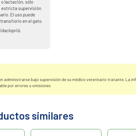
o lactación, sólo
o estricta supervisión
ario. El uso puede
transitorio en el gato.
idacloprid,
 administrarse bajo supervisión de su médico veterinario tratante. La info
ble por errores u omisiones
ductos similares