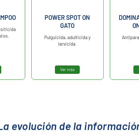
AMPOO
POWER SPOT ON
DOMIN
GATO
O
siticida
atos.
Pulguicida, adulticida y
Antipara
larvicida.
Ver más
La evolución de la informació