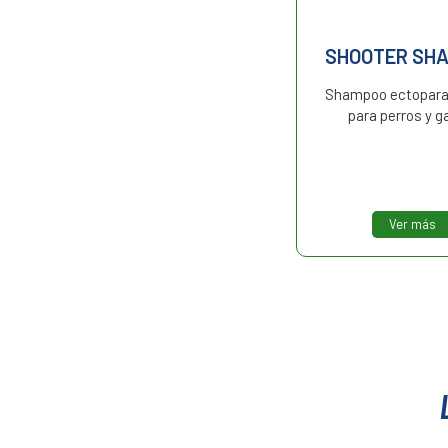
ADVANTAGE
SHOOTER SH
Ectoparasiticida. Pulguicida.
Shampoo ectopara
para perros y g
Ver más
Ver más