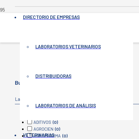
DIRECTORIO DE EMPRESAS
INICIO
LABORATORIOS VETERINARIOS
-
PRINCIPIO ACTIVO DEL PRODUCTO
-
COLÁGENO
DISTRIBUIDORAS
Buscar producto
Laboratorio
LABORATORIOS DE ANÁLISIS
ACCELGEN
(0)
ADITIVOS
(0)
AGROCIEN
(0)
VETERINARIAS
AGROPHARMA
(0)