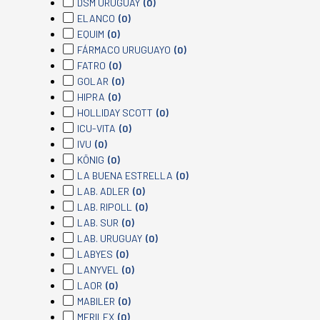
DSM URUGUAY
(0)
ELANCO
(0)
EQUIM
(0)
FÁRMACO URUGUAYO
(0)
FATRO
(0)
GOLAR
(0)
HIPRA
(0)
HOLLIDAY SCOTT
(0)
ICU-VITA
(0)
IVU
(0)
KÖNIG
(0)
LA BUENA ESTRELLA
(0)
LAB. ADLER
(0)
LAB. RIPOLL
(0)
LAB. SUR
(0)
LAB. URUGUAY
(0)
LABYES
(0)
LANYVEL
(0)
LAOR
(0)
MABILER
(0)
MERILEX
(0)