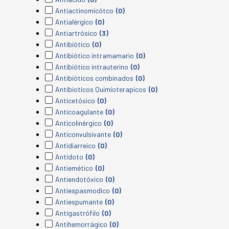
Antiactinomicótco
(0)
Antialérgico
(0)
Antiartrósico
(3)
Antibiótico
(0)
Antibiótico intramamario
(0)
Antibiótico intrauterino
(0)
Antibióticos combinados
(0)
Antibioticos Quimioterapicos
(0)
Anticetósico
(0)
Anticoagulante
(0)
Anticolinérgico
(0)
Anticonvulsivante
(0)
Antidiarreico
(0)
Antídoto
(0)
Antiemético
(0)
Antiendotóxico
(0)
Antiespasmodico
(0)
Antiespumante
(0)
Antigastrófilo
(0)
Antihemorrágico
(0)