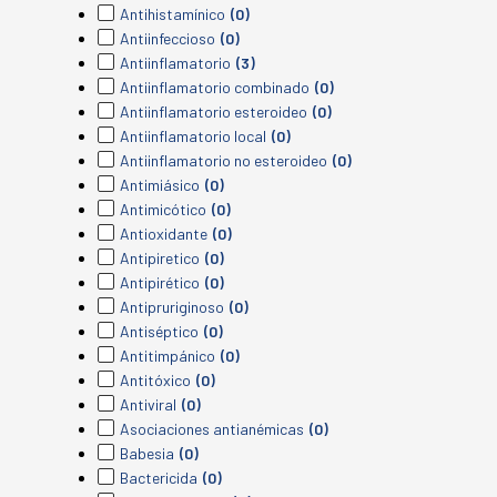
Antihistamínico
(0)
Antiinfeccioso
(0)
Antiinflamatorio
(3)
Antiinflamatorio combinado
(0)
Antiinflamatorio esteroideo
(0)
Antiinflamatorio local
(0)
Antiinflamatorio no esteroideo
(0)
Antimiásico
(0)
Antimicótico
(0)
Antioxidante
(0)
Antipiretico
(0)
Antipirético
(0)
Antipruriginoso
(0)
Antiséptico
(0)
Antitimpánico
(0)
Antitóxico
(0)
Antiviral
(0)
Asociaciones antianémicas
(0)
Babesia
(0)
Bactericida
(0)