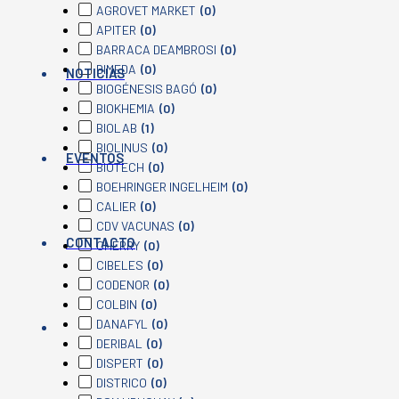
AGROVET MARKET
(0)
APITER
(0)
BARRACA DEAMBROSI
(0)
BIMEDA
(0)
NOTICIAS
BIOGÉNESIS BAGÓ
(0)
BIOKHEMIA
(0)
BIOLAB
(1)
BIOLINUS
(0)
EVENTOS
BIOTECH
(0)
BOEHRINGER INGELHEIM
(0)
CALIER
(0)
CDV VACUNAS
(0)
CONTACTO
CHERRY
(0)
CIBELES
(0)
CODENOR
(0)
COLBIN
(0)
DANAFYL
(0)
DERIBAL
(0)
DISPERT
(0)
DISTRICO
(0)