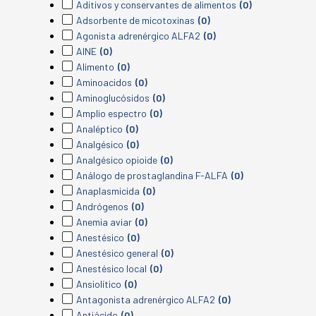
Aditivos y conservantes de alimentos
(0)
Adsorbente de micotoxinas
(0)
Agonista adrenérgico ALFA2
(0)
AINE
(0)
Alimento
(0)
Aminoacidos
(0)
Aminoglucósidos
(0)
Amplio espectro
(0)
Analéptico
(0)
Analgésico
(0)
Analgésico opioide
(0)
Análogo de prostaglandina F-ALFA
(0)
Anaplasmicida
(0)
Andrógenos
(0)
Anemia aviar
(0)
Anestésico
(0)
Anestésico general
(0)
Anestésico local
(0)
Ansiolítico
(0)
Antagonista adrenérgico ALFA2
(0)
Antiácido
(0)