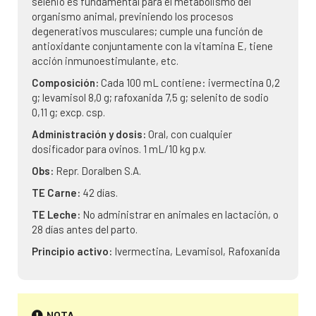
selenio es fundamental para el metabolismo del
organismo animal, previniendo los procesos
degenerativos musculares; cumple una función de
antioxidante conjuntamente con la vitamina E, tiene
acción inmunoestimulante, etc.
Composición:
Cada 100 mL contiene: ivermectina 0,2
g; levamisol 8,0 g; rafoxanida 7,5 g; selenito de sodio
0,11 g; excp. csp.
Administración y dosis:
Oral, con cualquier
dosificador para ovinos. 1 mL/10 kg p.v.
Obs:
Repr. Doralben S.A.
TE Carne:
42 días.
TE Leche:
No administrar en animales en lactación, o
28 días antes del parto.
Principio activo:
Ivermectina, Levamisol, Rafoxanida
NOTA