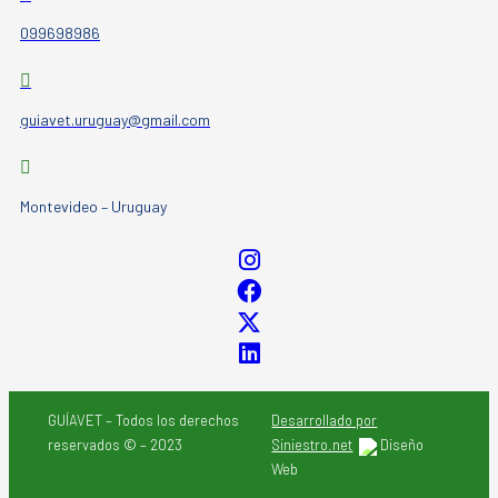
099698986
guiavet.uruguay@gmail.com
Montevideo – Uruguay
GUÍAVET – Todos los derechos
Desarrollado por
reservados © – 2023
Siniestro.net
Diseño
Web