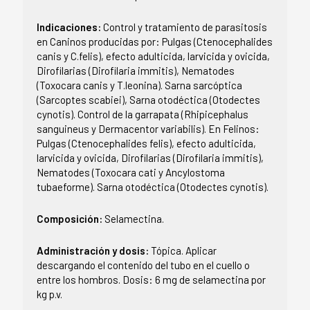
Indicaciones:
Control y tratamiento de parasitosis
en Caninos producidas por: Pulgas (Ctenocephalides
canis y C.felis), efecto adulticida, larvicida y ovicida,
Dirofilarias (Dirofilaria immitis), Nematodes
(Toxocara canis y T.leonina). Sarna sarcóptica
(Sarcoptes scabiei), Sarna otodéctica (Otodectes
cynotis). Control de la garrapata (Rhipicephalus
sanguineus y Dermacentor variabilis). En Felinos:
Pulgas (Ctenocephalides felis), efecto adulticida,
larvicida y ovicida, Dirofilarias (Dirofilaria immitis),
Nematodes (Toxocara cati y Ancylostoma
tubaeforme). Sarna otodéctica (Otodectes cynotis).
Composición:
Selamectina.
Administración y dosis:
Tópica. Aplicar
descargando el contenido del tubo en el cuello o
entre los hombros. Dosis: 6 mg de selamectina por
kg p.v.