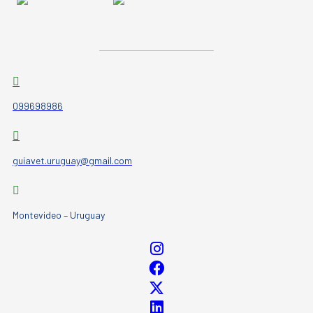
099698986
guiavet.uruguay@gmail.com
Montevideo – Uruguay