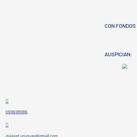
CON FONDOS 
AUSPICIAN:
099698986
guiavet.uruguay@gmail.com