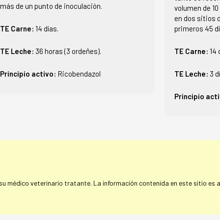
más de un punto de inoculación.
volumen de 10 
en dos sitios d
TE Carne:
14 días.
primeros 45 d
TE Leche:
36 horas (3 ordeñes).
TE Carne:
14 
Principio activo:
Ricobendazol
TE Leche:
3 d
Principio act
 médico veterinario tratante. La información contenida en este sitio es a 