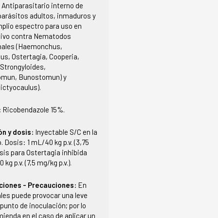
:
Antiparasitario interno de
(parásitos adultos, inmaduros y
mplio espectro para uso en
tivo contra Nematodos
nales (Haemonchus,
us, Ostertagia, Cooperia,
Strongyloides,
mun, Bunostomun) y
ictyocaulus).
:
Ricobendazole 15%.
ón y dosis:
Inyectable S/C en la
o. Dosis: 1 mL/40 kg p.v. (3,75
osis para Ostertagia inhibida
 kg p.v. (7,5 mg/kg p.v.).
ciones - Precauciones:
En
les puede provocar una leve
 punto de inoculación; por lo
ienda en el caso de aplicar un