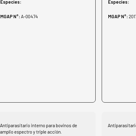
Especies:
Especies:
MGAP N°:
A-00474
MGAP N°:
201
Antiparasitario interno para bovinos de
Antiparasitari
amplio espectro y triple acción.