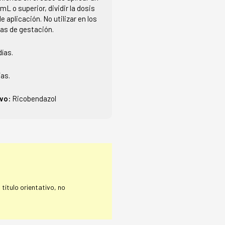
mL o superior, dividir la dosis
e aplicación. No utilizar en los
ías de gestación.
días.
ías.
ivo:
Ricobendazol
título orientativo, no