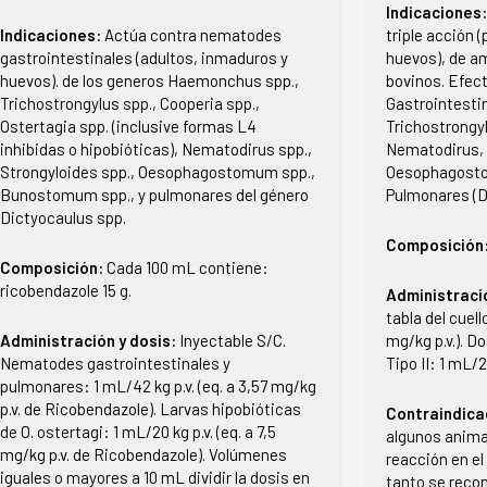
Indicaciones
Indicaciones:
Actúa contra nematodes
triple acción 
gastrointestinales (adultos, inmaduros y
huevos), de a
huevos). de los generos Haemonchus spp.,
bovinos. Efec
Trichostrongylus spp., Cooperia spp.,
Gastrointesti
Ostertagia spp. (inclusive formas L4
Trichostrongyl
inhibidas o hipobióticas), Nematodirus spp.,
Nematodirus, 
Strongyloides spp., Oesophagostomum spp.,
Oesophagosto
Bunostomum spp., y pulmonares del género
Pulmonares (D
Dictyocaulus spp.
Composición
Composición:
Cada 100 mL contiene:
ricobendazole 15 g.
Administraci
tabla del cuell
Administración y dosis:
Inyectable S/C.
mg/kg p.v.). D
Nematodes gastrointestinales y
Tipo II: 1 mL/20
pulmonares: 1 mL/42 kg p.v. (eq. a 3,57 mg/kg
p.v. de Ricobendazole). Larvas hipobióticas
Contraindica
de O. ostertagi: 1 mL/20 kg p.v. (eq. a 7,5
algunos anima
mg/kg p.v. de Ricobendazole). Volúmenes
reacción en el
iguales o mayores a 10 mL dividir la dosis en
tanto se recom