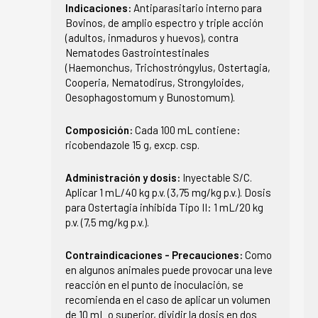
Indicaciones:
Antiparasitario interno para
Bovinos, de amplio espectro y triple acción
(adultos, inmaduros y huevos), contra
Nematodes Gastrointestinales
(Haemonchus, Trichostróngylus, Ostertagia,
Cooperia, Nematodirus, Strongyloides,
Oesophagostomum y Bunostomum).
Composición:
Cada 100 mL contiene:
ricobendazole 15 g, excp. csp.
Administración y dosis:
Inyectable S/C.
Aplicar 1 mL/40 kg p.v. (3,75 mg/kg p.v.). Dosis
para Ostertagia inhibida Tipo II: 1 mL/20 kg
p.v. (7,5 mg/kg p.v.).
Contraindicaciones - Precauciones:
Como
en algunos animales puede provocar una leve
reacción en el punto de inoculación, se
recomienda en el caso de aplicar un volumen
de 10 mL o superior, dividir la dosis en dos