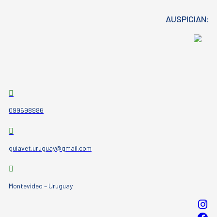
AUSPICIAN:
099698986
guiavet.uruguay@gmail.com
Montevideo – Uruguay