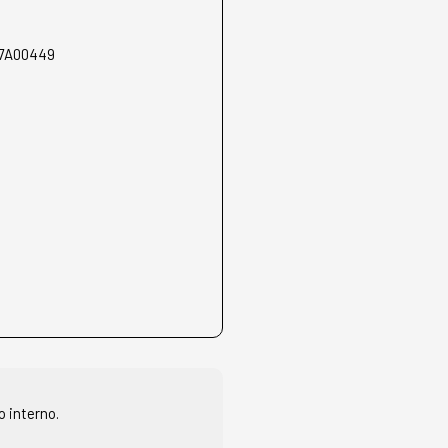
7A00449
o interno.