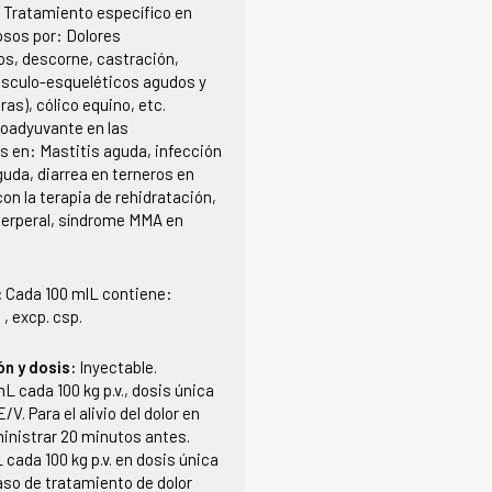
:
Tratamiento específico en
osos por: Dolores
os, descorne, castración,
sculo-esqueléticos agudos y
ras), cólico equino, etc.
oadyuvante en las
s en: Mastitis aguda, infección
guda, diarrea en terneros en
n la terapia de rehidratación,
erperal, síndrome MMA en
:
Cada 100 mlL contiene:
, excp. csp.
ón y dosis:
Inyectable.
L cada 100 kg p.v., dosis única
E/V. Para el alivio del dolor en
inistrar 20 minutos antes.
cada 100 kg p.v. en dosis única
aso de tratamiento de dolor