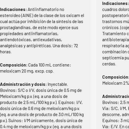
Indicaciones
Indicaciones:
Antiinflamatorio no
cuadros dolor
esteroideo (AINE) de la clase de los oxicam el
postoperatori
cual actúa por inhibición de la síntesis de las
trastornos mú
prostaglandinas, de este modo ejerce sus
crónicos. (coje
propiedades antiinflamatorias,
Tratamiento c
antiendotóxicas, antiexudativas,
antibioterapia
analgésicas y antipiréticas. Una dosis: 72
respiratoria a
horas.
combinación co
septicemia pu
cerdas.
Composición:
Cada 100 mL contiene:
meloxicam 20 mg, excp. csp.
Composición
Meloxicam 2% 
Administración y dosis:
Inyectable.
Bovinos: S/C o I/V, dosis única de 0.5 mg de
Meloxicam/kg p.v. (eq. a una dosis de
Administraci
producto de 2.5 mL/100 kg p.v.). Equinos: I/V,
Bovinos: 2,5 m
dosis única de 0.6 mg de meloxicam/kg p.v.
Via: S/C, I/M, 
(eq. a una dosis de producto de 3.0 mL/100 kg
descorne, adm
p.v.). Suinos: I/M únicamente, dosis única de
Equinos: 3 mL 
0.4 mg de meloxicam/kg p.v. (eq. a una dosis
Vìa: E/V. En c