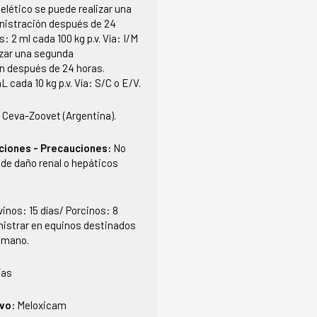
lético se puede realizar una
istración después de 24
: 2 ml cada 100 kg p.v. Vía: I/M
izar una segunda
n después de 24 horas.
L cada 10 kg p.v. Vía: S/C o E/V.
 Ceva-Zoovet (Argentina).
ciones - Precauciones:
No
 de daño renal o hepáticos
inos: 15 días/ Porcinos: 8
nistrar en equinos destinados
umano.
ías
ivo:
Meloxicam