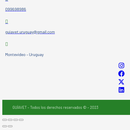
099698986
guiavet.uruguay@gmail.com
Montevideo – Uruguay
GUÍAVET – Todos los derechos reservados © – 2023