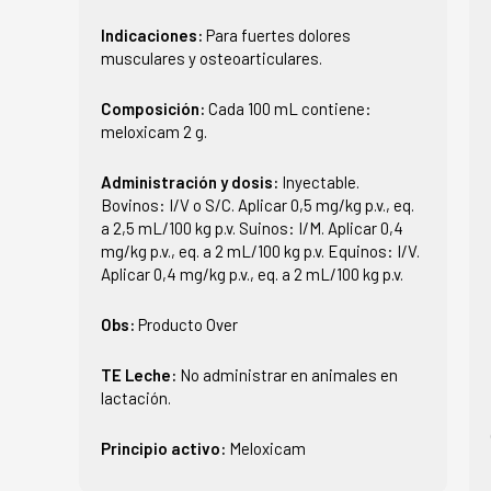
Indicaciones:
Para fuertes dolores
musculares y osteoarticulares.
Composición:
Cada 100 mL contiene:
meloxicam 2 g.
Administración y dosis:
Inyectable.
Bovinos: I/V o S/C. Aplicar 0,5 mg/kg p.v., eq.
a 2,5 mL/100 kg p.v. Suinos: I/M. Aplicar 0,4
mg/kg p.v., eq. a 2 mL/100 kg p.v. Equinos: I/V.
Aplicar 0,4 mg/kg p.v., eq. a 2 mL/100 kg p.v.
Obs:
Producto Over
TE Leche:
No administrar en animales en
lactación.
Principio activo:
Meloxicam