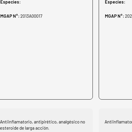
Especies:
Especies:
MGAP N°:
2013A00017
MGAP N°:
202
Antiinflamatorio, antipirético, analgésico no
Antiinflamator
esteroide de larga acción.