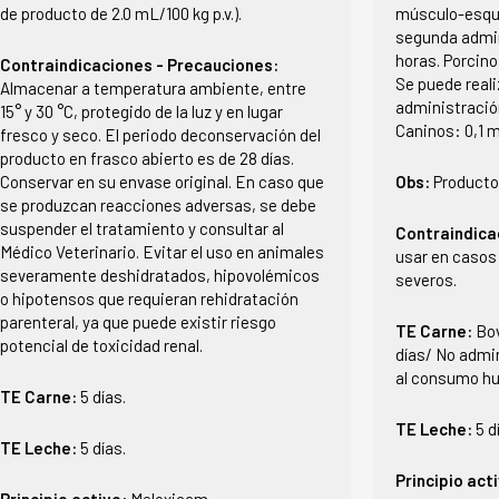
de producto de 2.0 mL/100 kg p.v.).
músculo-esque
segunda admin
horas. Porcinos
Contraindicaciones - Precauciones:
Se puede real
Almacenar a temperatura ambiente, entre
administració
15° y 30 °C, protegido de la luz y en lugar
Caninos: 0,1 m
fresco y seco. El periodo deconservación del
producto en frasco abierto es de 28 días.
Conservar en su envase original. En caso que
Obs:
Producto
se produzcan reacciones adversas, se debe
suspender el tratamiento y consultar al
Contraindica
Médico Veterinario. Evitar el uso en animales
usar en casos
severamente deshidratados, hipovolémicos
severos.
o hipotensos que requieran rehidratación
parenteral, ya que puede existir riesgo
TE Carne:
Bov
potencial de toxicidad renal.
días/ No admi
al consumo h
TE Carne:
5 días.
TE Leche:
5 d
TE Leche:
5 días.
Principio act
Principio activo:
Meloxicam