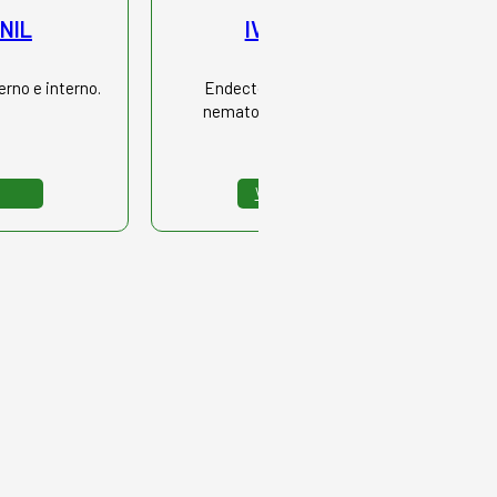
NIL
IVERCIEN N
erno e interno.
Endectocida, fasciolicida,
nematodicida y oestricida.
Ver más