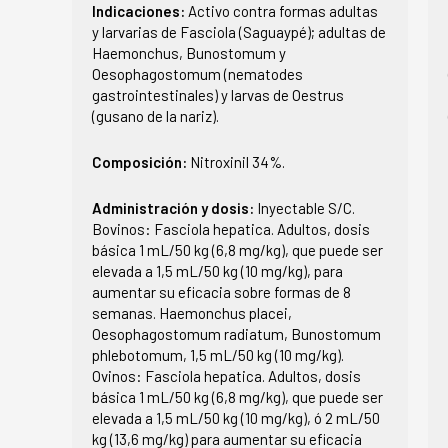
Indicaciones:
Activo contra formas adultas
y larvarias de Fasciola (Saguaypé); adultas de
Haemonchus, Bunostomum y
Oesophagostomum (nematodes
gastrointestinales) y larvas de Oestrus
(gusano de la nariz).
Composición:
Nitroxinil 34%.
Administración y dosis:
Inyectable S/C.
Bovinos: Fasciola hepatica. Adultos, dosis
básica 1 mL/50 kg (6,8 mg/kg), que puede ser
elevada a 1,5 mL/50 kg (10 mg/kg), para
aumentar su eficacia sobre formas de 8
semanas. Haemonchus placei,
Oesophagostomum radiatum, Bunostomum
phlebotomum, 1,5 mL/50 kg (10 mg/kg).
Ovinos: Fasciola hepatica. Adultos, dosis
básica 1 mL/50 kg (6,8 mg/kg), que puede ser
elevada a 1,5 mL/50 kg (10 mg/kg), ó 2 mL/50
kg (13,6 mg/kg) para aumentar su eficacia