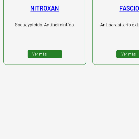
NITROXAN
FASCIO
Saguaypicida. Antihelmíntico.
Antiparasitario ext
Ver más
Ver más