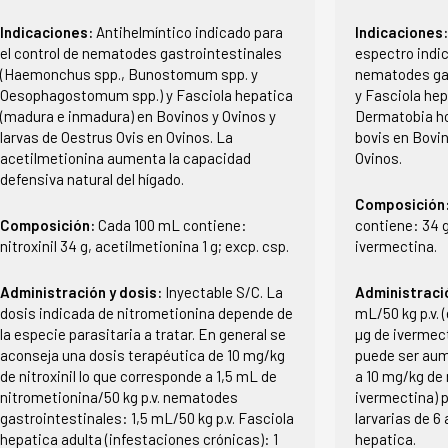
Indicaciones:
Antihelmíntico indicado para
Indicaciones
el control de nematodes gastrointestinales
espectro indic
(Haemonchus spp., Bunostomum spp. y
nematodes ga
Oesophagostomum spp.) y Fasciola hepatica
y Fasciola hep
(madura e inmadura) en Bovinos y Ovinos y
Dermatobia ho
larvas de Oestrus Ovis en Ovinos. La
bovis en Bovin
acetilmetionina aumenta la capacidad
Ovinos.
defensiva natural del hígado.
Composición
Composición:
Cada 100 mL contiene:
contiene: 34 g 
nitroxinil 34 g, acetilmetionina 1 g; excp. csp.
ivermectina.
Administración y dosis:
Inyectable S/C. La
Administraci
dosis indicada de nitrometionina depende de
mL/50 kg p.v. (
la especie parasitaria a tratar. En general se
µg de ivermect
aconseja una dosis terapéutica de 10 mg/kg
puede ser aume
de nitroxinil lo que corresponde a 1,5 mL de
a 10 mg/kg de 
nitrometionina/50 kg p.v. nematodes
ivermectina) 
gastrointestinales: 1,5 mL/50 kg p.v. Fasciola
larvarias de 6
hepatica adulta (infestaciones crónicas): 1
hepatica.