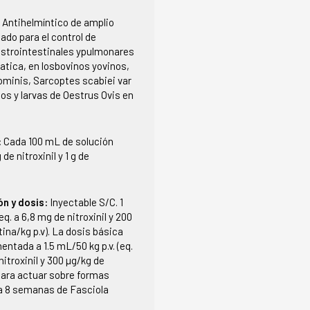
:
Antihelmíntico de amplio
ado para el control de
strointestinales ypulmonares
atica, en losbovinos yovinos,
minis, Sarcoptes scabiei var
os y larvas de Oestrus Ovis en
:
Cada 100 mL de solución
de nitroxinil y 1 g de
ón y dosis:
Inyectable S/C. 1
eq. a 6,8 mg de nitroxinil y 200
ina/kg p.v). La dosis básica
ntada a 1.5 mL/50 kg p.v. (eq.
nitroxinil y 300 µg/kg de
para actuar sobre formas
 a 8 semanas de Fasciola