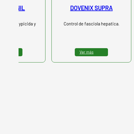
ITROXINIL
DOVENIX SUPRA
rio. Saguaypicida y
Control de fasciola hepatica.
mbricida.
 más
Ver más