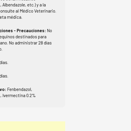
 Albendazole, etc.) y a la
onsulte al Médico Veterinario.
ceta médica.
ciones - Precauciones:
No
 equinos destinados para
o. No administrar 28 días
o.
días.
días.
ivo:
Fenbendazol,
l, Ivermectina 0.2%