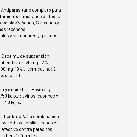
:
Antiparasitario completo para
ratamiento simultáneo de todos
Fasciolasis Aguda, Subaguda y
nos redondos
nales y pulmonares y gusanos
s
:
Cada mL de suspensión
labendazole 120 mg (12%),
00 mg (10%), Ivermectina: 2
cp. csp1 mL.
ón y dosis:
Oral. Bovinos y
50 kg p.v..; ovinos, caprinos y
L/10 kg p.v.
ye Deribal S.A. La combinación
pios activos amplía el rango de
 efectivo contra parásitos
 los benzimidazoles