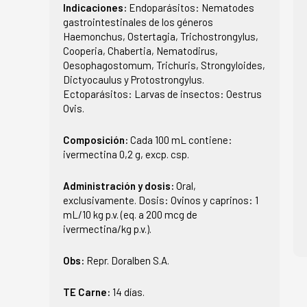
Indicaciones:
Endoparásitos: Nematodes
gastrointestinales de los géneros
Haemonchus, Ostertagia, Trichostrongylus,
Cooperia, Chabertia, Nematodirus,
Oesophagostomum, Trichuris, Strongyloides,
Dictyocaulus y Protostrongylus.
Ectoparásitos: Larvas de insectos: Oestrus
Ovis.
Composición:
Cada 100 mL contiene:
ivermectina 0,2 g, excp. csp.
Administración y dosis:
Oral,
exclusivamente. Dosis: Ovinos y caprinos: 1
mL/10 kg p.v. (eq. a 200 mcg de
ivermectina/kg p.v.).
Obs:
Repr. Doralben S.A.
TE Carne:
14 días.