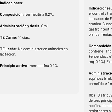
Indicaciones:
Indicaciones
el control y t
Composición:
Ivermectina 0,2%.
los casos de 
crónica. Gusa
Administración y dosis:
Oral.
gastrointesti
planos. Tenia
TE Carne:
14 días.
Composición
TE Leche:
No administrar en animales en
contiene: Tric
lactación.
Fenbendazole1
mg (0.2%). Ex
Principio activo:
Ivermectina 0.2%
Administraci
equinos: 5 mL/
camélidos: 1 m
Obs:
Distribu
de tres princi
acción, siendo
resistentes a