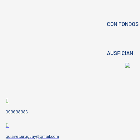
CON FONDOS 
AUSPICIAN:
099698986
guiavet.uruguay@gmail.com