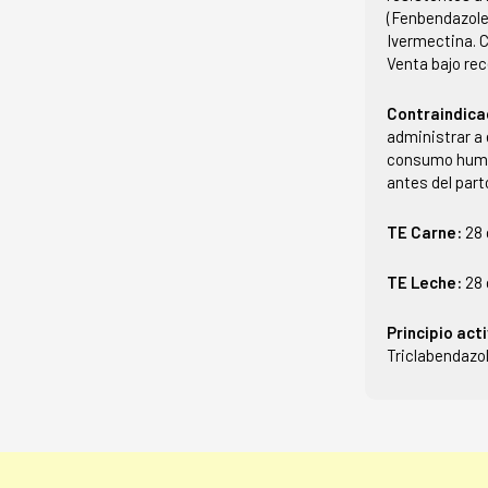
(Fenbendazole,
Ivermectina. C
Venta bajo re
Contraindica
administrar a
consumo human
antes del part
TE Carne:
28 
TE Leche:
28 
Principio act
Triclabendazo