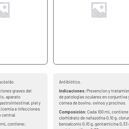
ucósido.
Antibiótico.
ciones graves del
Indicaciones:
Prevencion y tratamie
io, aparato
de patologias oculares en conjuntiva 
gastrointestinal, piel y
córnea de bovino, ovinos y procinos.
pticemia e infecciones
Composición:
Cada 100 mL contiene
 central.
clorhidrato de nafazolina 0,10 g, cloru
 mL contiene:
benzalconio 0,10 g, gentamicina 0,33 