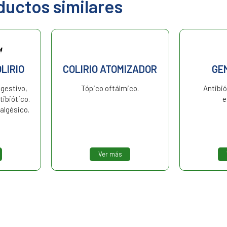
ductos similares
LIRIO
COLIRIO ATOMIZADOR
GEM
ogestivo,
Tópico oftálmico.
Antibió
tibiótico.
e
algésico.
Ver más