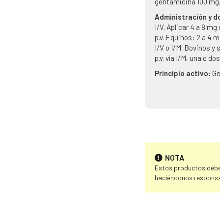
gentamicina 100 mg
Administración y d
I/V. Aplicar 4 a 8 m
p.v. Equinos: 2 a 4 m
I/V o I/M. Bovinos y
p.v. vía I/M, una o do
Principio activo:
Ge
NOTA
Estos productos deben
haciéndonos responsa