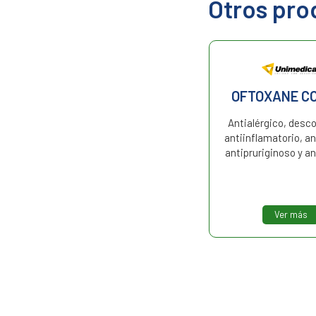
Otros pro
GENTAMICINA 40 R
OFTOXANE CO
Antibiótico aminoglucósido.
Antialérgico, desc
antiinflamatorio, an
antipruriginoso y an
Ver más
Ver más