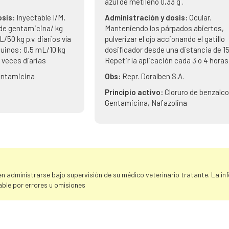
.
azul de metileno 0,33 g .
osis:
Inyectable I/M,
Administración y dosis:
Ocular.
g de gentamicina/ kg
Manteniendo los párpados abiertos,
L/50 kg p.v. diarios vía
pulverizar el ojo accionando el gatillo
 suinos: 0,5 mL/10 kg
dosificador desde una distancia de 1
s veces diarias
Repetir la aplicación cada 3 o 4 horas
ntamicina
Obs:
Repr. Doralben S.A.
Principio activo:
Cloruro de benzalco
Gentamicina, Nafazolina
 administrarse bajo supervisión de su médico veterinario tratante. La info
ble por errores u omisiones