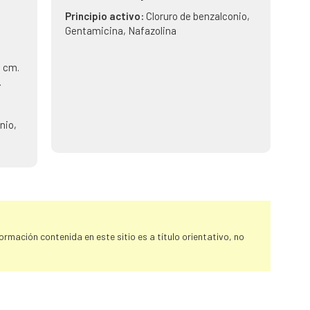
Principio activo:
Cloruro de benzalconio,
Gentamicina, Nafazolina
5 cm.
.
nio,
rmación contenida en este sitio es a título orientativo, no