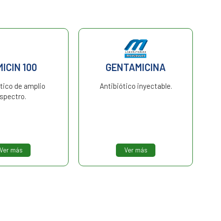
ICIN 100
GENTAMICINA
tico de amplio
Antibiótico inyectable.
spectro.
Ver más
Ver más