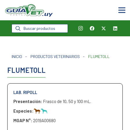
Búsqueda
de
productos
INICIO
-
PRODUCTOS VETERINARIOS
-
FLUMETOLL
FLUMETOLL
LAB. RIPOLL
Presentación:
Frasco de 10, 50 y 100 mL.
Especies:
MGAP N°:
2019A00680