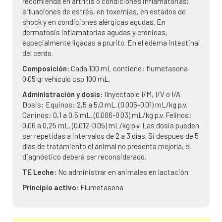
recomienda en artritis o condiciones inflamatorias;
situaciones de estrés, en toxemias, en estados de
shock y en condiciones alérgicas agudas. En
dermatosis inflamatorias agudas y crónicas,
especialmente ligadas a prurito. En el edema intestinal
del cerdo.
Composición:
Cada 100 mL contiene: flumetasona
0,05 g; vehículo csp 100 mL.
Administración y dosis:
IInyectable I/M, I/V o I/A.
Dosis: Equinos: 2,5 a 5,0 mL. (0.005-0.01) mL/kg p.v.
Caninos: 0,1 a 0,5 mL. (0.006-0.03) mL/kg p.v. Felinos:
0,06 a 0,25 mL. (0.012-0.05) mL/kg p.v. Las dosis pueden
ser repetidas a intervalos de 2 a 3 días. Si después de 5
días de tratamiento el animal no presenta mejoría, el
diagnóstico deberá ser reconsiderado.
TE Leche:
No administrar en animales en lactación.
Principio activo:
Flumetasona