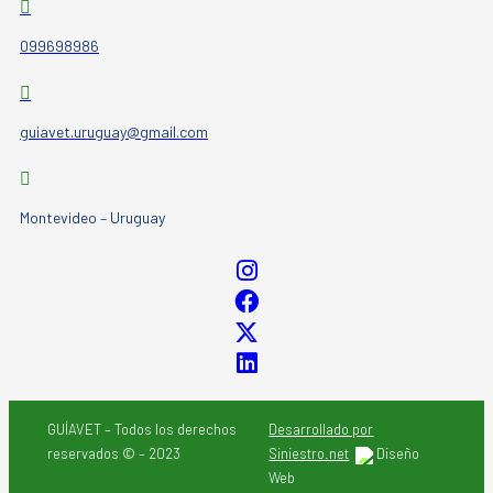
099698986
guiavet.uruguay@gmail.com
Montevideo – Uruguay
GUÍAVET – Todos los derechos
Desarrollado por
reservados © – 2023
Siniestro.net
Diseño
Web