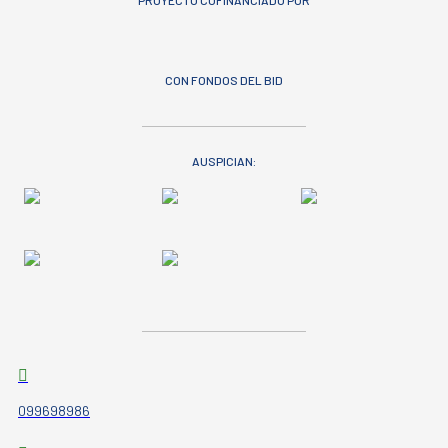
PROYECTO COFINANCIADO POR
CON FONDOS DEL BID
AUSPICIAN:
099698986