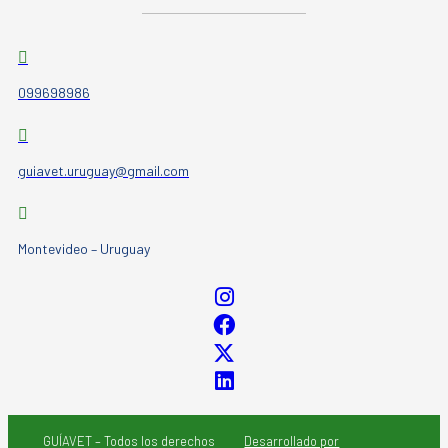
099698986
guiavet.uruguay@gmail.com
Montevideo – Uruguay
GUÍAVET – Todos los derechos
Desarrollado por