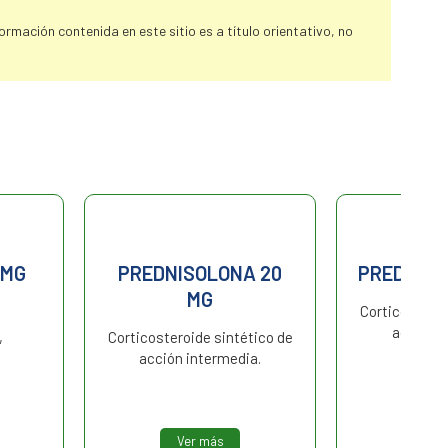
rmación contenida en este sitio es a título orientativo, no
ISOLONA 20
PREDNISOLONA 10 MG
MG
Corticosteroide sintético de
acción intermedia.
roide sintético de
n intermedia.
Ver más
Ver más