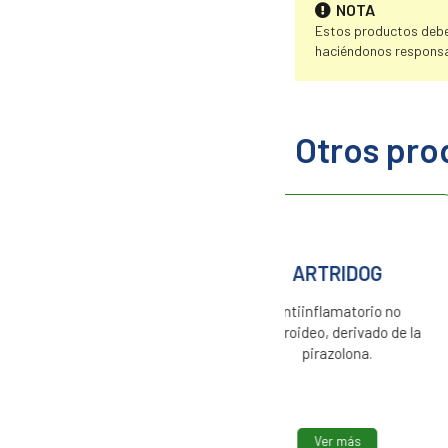
NOTA
Estos productos deben
haciéndonos responsa
Otros pro
ARTRIDOG
PREDNISOLO
MG
Antiinflamatorio no
esteroideo, derivado de la
Corticosteroide sin
pirazolona.
acción interme
Ver más
Ver más