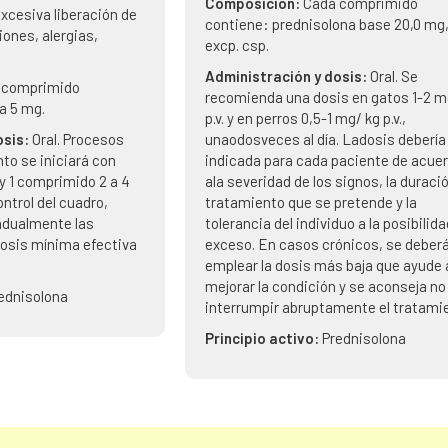
Composición:
Cada comprimido
xcesiva liberación de
contiene: prednisolona base 20,0 mg
ones, alergias,
excp. csp.
Administración y dosis:
Oral. Se
 comprimido
recomienda una dosis en gatos 1-2 m
a 5 mg.
p.v. y en perros 0,5-1 mg/ kg p.v.,
osis:
Oral. Procesos
unaodosveces al día. Ladosis debería
to se iniciará con
indicada para cada paciente de acue
 y 1 comprimido 2 a 4
ala severidad de los signos, la duració
ontrol del cuadro,
tratamiento que se pretende y la
adualmente las
tolerancia del individuo a la posibilid
osis mínima efectiva
exceso. En casos crónicos, se deber
emplear la dosis más baja que ayude 
mejorar la condición y se aconseja no
ednisolona
interrumpir abruptamente el tratami
Principio activo:
Prednisolona