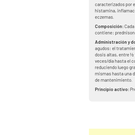
caracterizados por e
histamina, inflamaci
eczemas.
Composición:
Cada
contiene: prednison
Administración y d
agudos: el tratamien
dosis altas, entre ½
veces/día hasta el c
reduciendo luego gr
mismas hasta una d
de mantenimiento.
Principio activo:
Pr