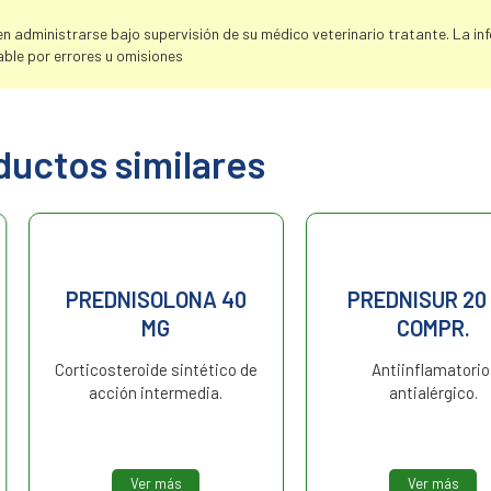
 administrarse bajo supervisión de su médico veterinario tratante. La info
ble por errores u omisiones
ductos similares
NA 40
PREDNISUR 20 MG
PREDN
COMPR.
tético de
Antiinflamatorio,
Corticoste
dia.
antialérgico.
acció
Ver más