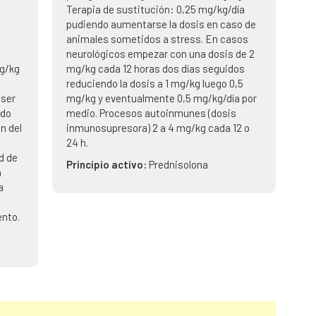
Terapia de sustitución: 0,25 mg/kg/día
,
pudiendo aumentarse la dosis en caso de
animales sometidos a stress. En casos
neurológicos empezar con una dosis de 2
g/kg
mg/kg cada 12 horas dos días seguidos
reduciendo la dosis a 1 mg/kg luego 0,5
 ser
mg/kg y eventualmente 0,5 mg/kg/día por
rdo
medio. Procesos autoinmunes (dosis
n del
inmunosupresora) 2 a 4 mg/kg cada 12 o
24 h.
ad de
Principio activo:
Prednisolona
á
a
ento.