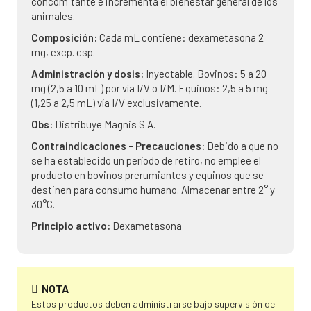
concomitante e incrementa el bienestar general de los
animales.
Composición:
Cada mL contiene: dexametasona 2
mg, excp. csp.
Administración y dosis:
Inyectable. Bovinos: 5 a 20
mg (2,5 a 10 mL) por vía I/V o I/M. Equinos: 2,5 a 5 mg
(1,25 a 2,5 mL) vía I/V exclusivamente.
Obs:
Distribuye Magnis S.A.
Contraindicaciones - Precauciones:
Debido a que no
se ha establecido un período de retiro, no emplee el
producto en bovinos prerumiantes y equinos que se
destinen para consumo humano. Almacenar entre 2° y
30°C.
Principio activo:
Dexametasona
NOTA
Estos productos deben administrarse bajo supervisión de