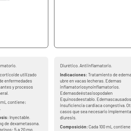
amatorio.
Diurético. Antiinflamatorio.
corticoide utilizado
Indicaciones:
Tratamiento de edema
 de enfermedades
ubre en vacas lecheras. Edemas
iantes y procesos
inflamatoriosynoinflamatorios.
eral.
Edemasdeéstasisopodalen
Equinosdeestablo. Edemascausados
 mL contiene:
insuficiencia cardiaca congestiva. Ot
.
casos que sea necesario implementar
osis:
Inyectable.
diuresis.
 mg de dexametasona.
Composición:
Cada 100 mL contiene
prinos: 5 a 20 mg.