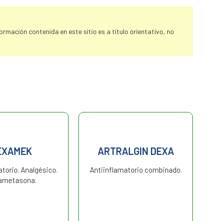
rmación contenida en este sitio es a título orientativo, no
EXAMEK
ARTRALGIN DEXA
torio. Analgésico.
Antiinflamatorio combinado.
ametasona.
c