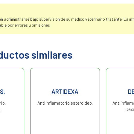
 administrarse bajo supervisión de su médico veterinario tratante. La info
ble por errores u omisiones
ductos similares
S.
ARTIDEXA
D
rio,
Antiinflamatorio esteroideo.
Antiinflama
.
Dex