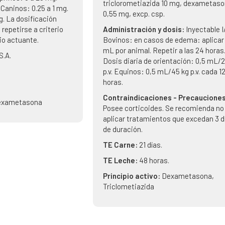
triclorometiazida 10 mg, dexametas
 Caninos: 0.25 a 1 mg.
0,55 mg, excp. csp.
g. La dosificación
repetirse a criterio
Administración y dosis:
Inyectable I
io actuante.
Bovinos: en casos de edema: aplicar
mL por animal. Repetir a las 24 horas
S.A.
Dosis diaria de orientación: 0,5 mL/2
p.v. Equinos: 0,5 mL/45 kg p.v. cada 1
horas.
Contraindicaciones - Precauciones
exametasona
Posee corticoides. Se recomienda no
aplicar tratamientos que excedan 3 d
de duración.
TE Carne:
21 días.
TE Leche:
48 horas.
Principio activo:
Dexametasona,
Triclometiazida