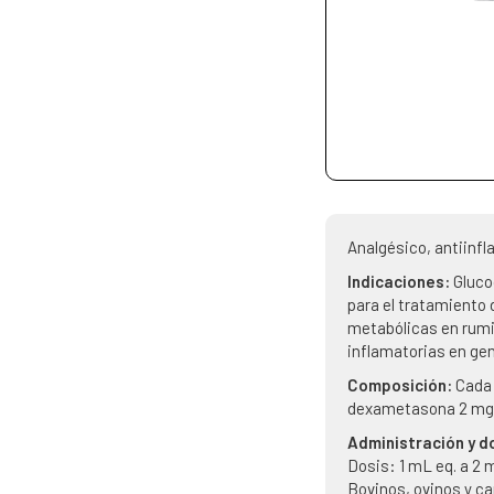
Analgésico, antiinfl
Indicaciones:
Gluco
para el tratamiento
metabólicas en rum
inflamatorias en gen
Composición:
Cada
dexametasona 2 mg
Administración y d
Dosis: 1 mL eq. a 2
Bovinos, ovinos y ca