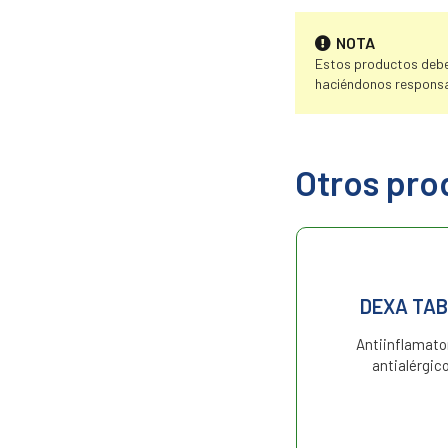
NOTA
Estos productos deben
haciéndonos responsa
Otros pro
CALIERCORTIN
DEXA TAB
Antiinflamatorio,
Antiinflamato
antiexudativo,
antialérgico
antiproliferativo y
antialérgico.