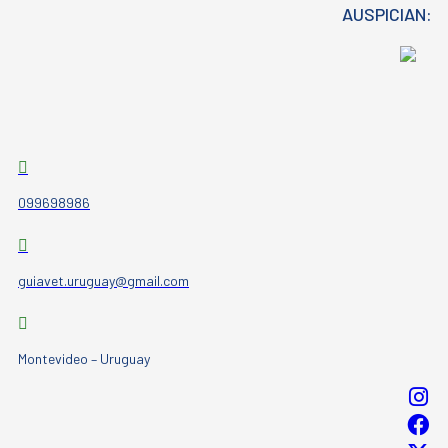
AUSPICIAN:
099698986
guiavet.uruguay@gmail.com
Montevideo – Uruguay