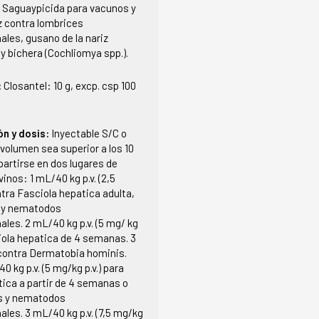
:
Saguaypicida para vacunos y
z contra lombrices
ales, gusano de la nariz
 y bichera (Cochliomya spp.).
:
Closantel: 10 g, excp. csp 100
ón y dosis:
Inyectable S/C o
 volumen sea superior a los 10
artirse en dos lugares de
vinos: 1 mL/40 kg p.v. (2,5
ntra Fasciola hepatica adulta,
 y nematodos
ales. 2 mL/40 kg p.v. (5 mg/ kg
ciola hepatica de 4 semanas. 3
 contra Dermatobia hominis.
0 kg p.v. (5 mg/kg p.v.) para
tica a partir de 4 semanas o
s y nematodos
ales. 3 mL/40 kg p.v. (7,5 mg/kg