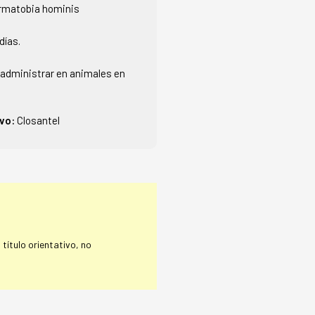
Dermatobia hominis
días.
administrar en animales en
ivo:
Closantel
título orientativo, no