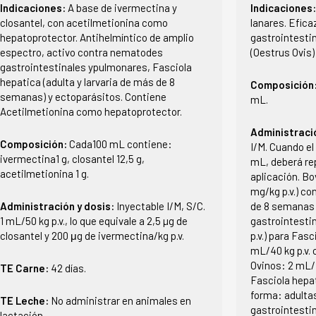
Indicaciones:
A base de ivermectina y
Indicaciones
closantel, con acetilmetionina como
lanares. Efica
hepatoprotector. Antihelmíntico de amplio
gastrointestin
espectro, activo contra nematodes
(Oestrus Ovis)
gastrointestinales ypulmonares, Fasciola
hepatica (adulta y larvaria de más de 8
Composición
semanas) y ectoparásitos. Contiene
mL.
Acetilmetionina como hepatoprotector.
Administraci
Composición:
Cada100 mL contiene:
I/M. Cuando el
ivermectina1 g, closantel 12,5 g,
mL, deberá rep
acetilmetionina 1 g.
aplicación. Bo
mg/kg p.v.) co
Administración y dosis:
Inyectable I/M, S/C.
de 8 semanas
1 mL/50 kg p.v., lo que equivale a 2,5 µg de
gastrointestin
closantel y 200 μg de ivermectina/kg p.v.
p.v.) para Fas
mL/40 kg p.v.
Ovinos: 2 mL/4
TE Carne:
42 días.
Fasciola hepa
forma: adulta
TE Leche:
No administrar en animales en
gastrointestin
lactación.