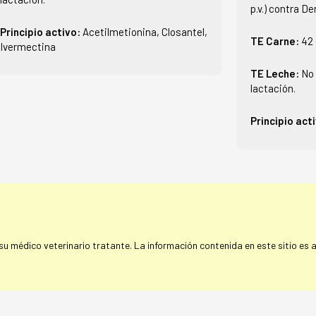
p.v.) contra 
Principio activo:
Acetilmetionina, Closantel,
TE Carne:
42 
Ivermectina
TE Leche:
No 
lactación.
Principio act
 médico veterinario tratante. La información contenida en este sitio es a 