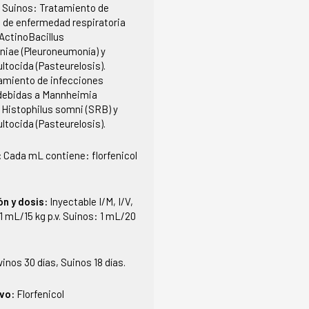
:
Suinos: Tratamiento de
 de enfermedad respiratoria
ActinoBacillus
iae (Pleuroneumonía) y
ltocida (Pasteurelosis).
amiento de infecciones
 debidas a Mannheimia
 Histophilus somni (SRB) y
ltocida (Pasteurelosis).
:
Cada mL contiene: florfenicol
ón y dosis:
Inyectable I/M, I/V,
1 mL/15 kg p.v. Suinos: 1 mL/20
inos 30 días, Suinos 18 días.
ivo:
Florfenicol