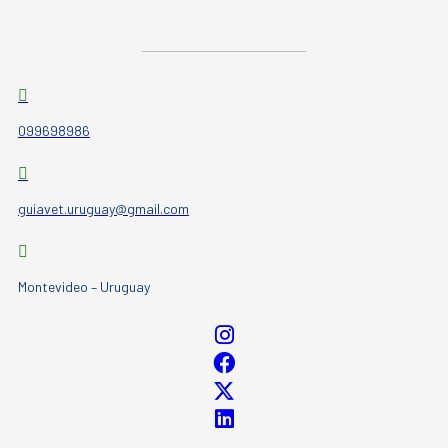
099698986
guiavet.uruguay@gmail.com
Montevideo – Uruguay