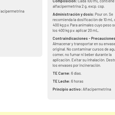
Composición:
Cada 100 mL contiene
alfacipermetrina 2 g, excp. csp.
facipermetrina
Administración y dosis:
Pour on. Se
recomienda la dosificación de 10 mL
400 kg p.v. Para animales cuyo peso 
los 400 kg p.v. aplicar 20 mL.
Contraindicaciones - Precauciones
Almacenar y transportar en su envas
original. No contaminar cursos de ag
comer, no fumar ni beber durante la
aplicación. Evitar su inhalación. Destr
los envases por incineración.
TE Carne:
6 días.
TE Leche:
6 horas
Principio activo:
Alfacipermetrina