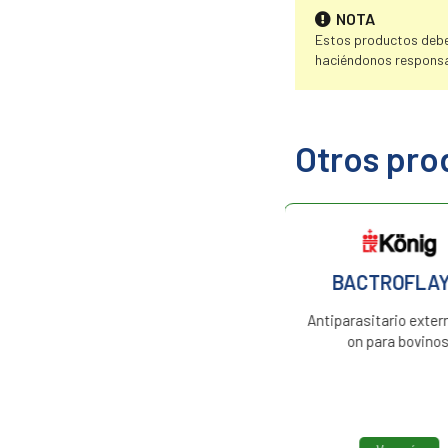
NOTA
Estos productos deben
haciéndonos responsa
Otros pro
BACTROFLAY A
ALFASUPERME
Antiparasitario externo pour
Solución pour on ins
on para bovinos.