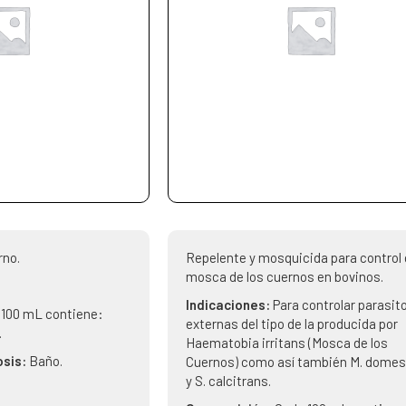
rno.
Repelente y mosquicida para control 
mosca de los cuernos en bovinos.
Indicaciones:
Para controlar parasit
 100 mL contiene:
externas del tipo de la producida por
.
Haematobia irritans (Mosca de los
osis:
Baño.
Cuernos) como así también M. domes
y S. calcitrans.