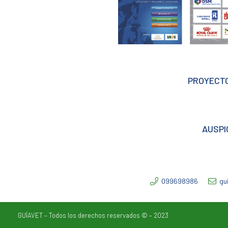
PROYECTO
AUSPI
099698986
gu
GUÍAVET – Todos los derechos reservados © – 2023