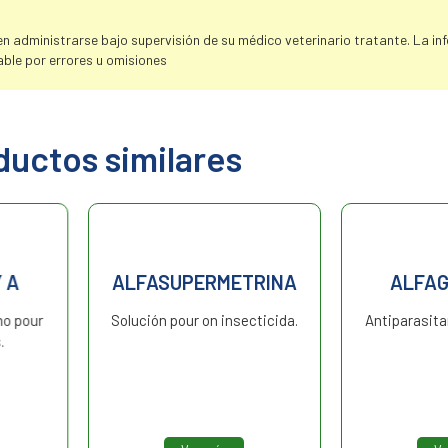
 administrarse bajo supervisión de su médico veterinario tratante. La info
ble por errores u omisiones
ductos similares
TRINA
ALFAGEN PLUS
ALFAF
ecticida.
Antiparasitario externo pour
Antipara
on.