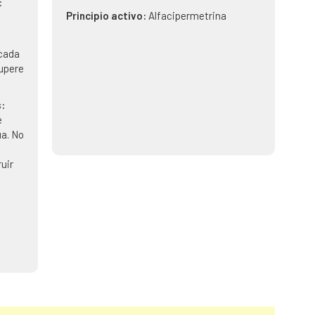
:
Principio activo:
Alfacipermetrina
 cada
supere
:
e
ua. No
uir