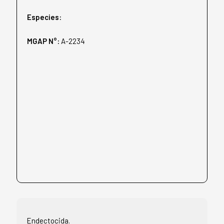
Especies:
MGAP N°:
A-2234
Endectocida.