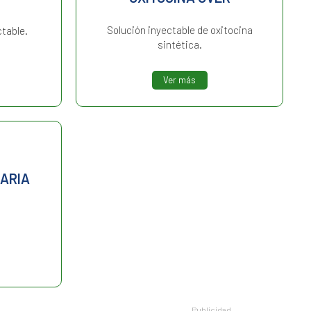
Solución inyectable de oxitocina
ctable.
sintética.
Ver más
TARIA