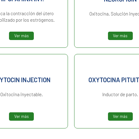
ca la contracción del útero
Oxitocina. Solución inye
bilizado por los estrógenos.
Ver más
Ver más
YTOCIN INJECTION
OXYTOCINA PITUI
Oxitocina inyectable.
Inductor de parto.
Ver más
Ver más